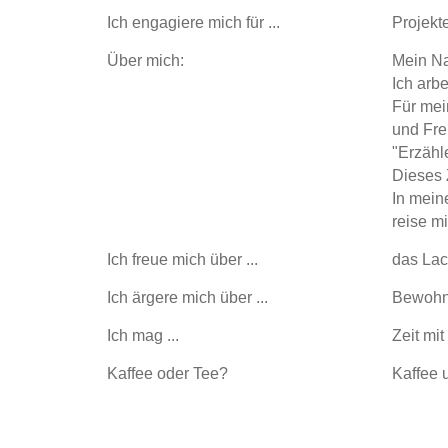
Ich engagiere mich für ...
Projekt
Über mich:
Mein Na
Ich arb
Für mei
und Fre
"Erzähl
Dieses Z
In meine
reise m
Ich freue mich über ...
das Lac
Ich ärgere mich über ...
Bewohn
Ich mag ...
Zeit mi
Kaffee oder Tee?
Kaffee 